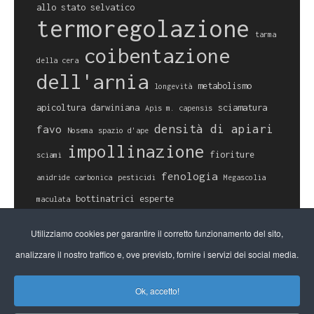
allo stato selvatico
termoregolazione
tarma
coibentazione
della cera
dell'arnia
metabolismo
longevità
apicoltura darwiniana
sciamatura
Apis m. capensis
densità di apiari
favo
Nosema
spazio d'ape
impollinazione
fioriture
sciami
fenologia
anidride carbonica
pesticidi
Megascolia
bottinatrici esperte
maculata
Tropilaelaps
Aethina tumida
covata
Utilizziamo cookies per garantire il corretto funzionamento del sito,
cambiamento climatico
calcificata
immunità
analizzare il nostro traffico e, ove previsto, fornire i servizi dei social media.
sociale
Ok, accetto!