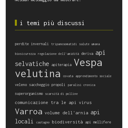
i temi più discussi
perdite invernali
tripanosomatidi
salute umana
api
deriva
biosicurezza
regolazione dell'umidità
Vespa
selvatiche
apiterapia
velutina
covata
apprendimento sociale
veleno
saccheggio
propoli
paralisi cronica
superorganismo
scarsità di polline
comunicazione tra le api
virus
Varroa
api
volume dell'arnia
locali
biodiversità
api mellifere
castagno