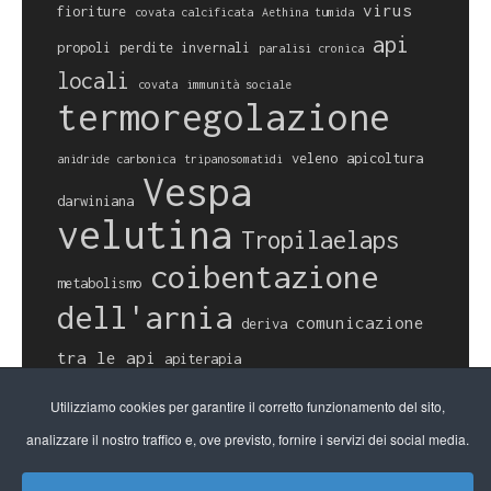
virus
fioriture
covata calcificata
Aethina tumida
api
propoli
perdite invernali
paralisi cronica
locali
covata
immunità sociale
termoregolazione
veleno
apicoltura
anidride carbonica
tripanosomatidi
Vespa
darwiniana
velutina
Tropilaelaps
coibentazione
metabolismo
dell'arnia
comunicazione
deriva
tra le api
apiterapia
impollinazione
biosicurezza
scarsità
Utilizziamo cookies per garantire il corretto funzionamento del sito,
di polline
analizzare il nostro traffico e, ove previsto, fornire i servizi dei social media.