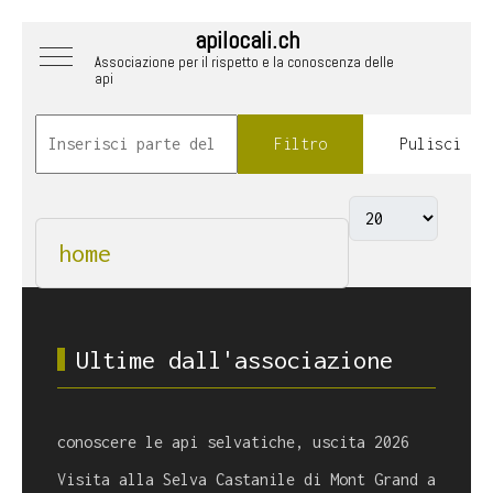
apilocali.ch
Mobile Menu Toggle
Associazione per il rispetto e la conoscenza delle
api
Filtro
Pulisci
home
Ultime dall'associazione
conoscere le api selvatiche, uscita 2026
Visita alla Selva Castanile di Mont Grand a