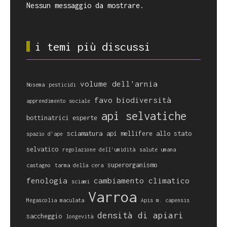
Nessun messaggio da mostrare.
i temi più discussi
volume dell'arnia
Nosema
pesticidi
favo
biodiversità
apprendimento sociale
api selvatiche
bottinatrici esperte
sciamatura
api mellifere allo stato
spazio d'ape
selvatico
regolazione dell'umidità
salute umana
superorganismo
castagno
tarma della cera
fenologia
cambiamento climatico
sciami
Varroa
Megascolia maculata
Apis m. capensis
densità di apiari
saccheggio
longevità