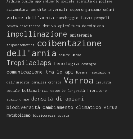
Aethina tumida
apprendimento sociale
scarsità di polline
sciamatura
perdite invernali
superorganismo
sciami
volume dell'arnia
favo
saccheggio
propoli
deriva
apicoltura darwiniana
covata calcificata
impollinazione
apiterapia
coibentazione
tripanosomatidi
dell'arnia
salute umana
Tropilaelaps
fenologia
castagno
comunicazione tra le api
Nosema
regolazione
Varroa
dell'umidità
paralisi cronica
immunità
bottinatrici esperte
fioriture
sociale
longevità
densità di apiari
spazio d'ape
biodiversità
cambiamento climatico
virus
metabolismo
biosicurezza
covata