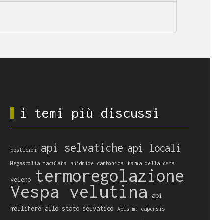
i temi più discussi
api selvatiche
api locali
pesticidi
Megascolia maculata
anidride carbonica
tarma della cera
termoregolazione
veleno
Vespa velutina
api
mellifere allo stato selvatico
Apis m. capensis