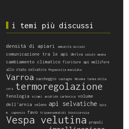
i temi più discussi
densità di apiari
immunità sociale
comunicazione tra le api
deriva
salute umana
cambiamento climatico
fioriture
api mellifere
allo stato selvatico
Megascolia maculata
Varroa
saccheggio
castagno
Nosema
tarma della
termoregolazione
cera
fenologia
volume
sciami
anidride carbonica
api selvatiche
dell'arnia
veleno
Apis
favo
m. capensis
tripanosomatidi
biosicurezza
Vespa velutina
propoli