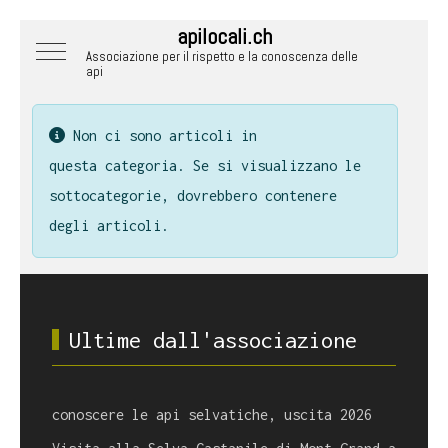
apilocali.ch
Mobile Menu Toggle
Associazione per il rispetto e la conoscenza delle
api
Visualizza #
Info
Non ci sono articoli in
questa categoria. Se si visualizzano le
sottocategorie, dovrebbero contenere
degli articoli.
Ultime dall'associazione
conoscere le api selvatiche, uscita 2026