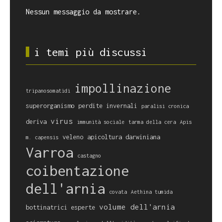
Nessun messaggio da mostrare.
i temi più discussi
impollinazione
tripanosomatidi
superorganismo
perdite invernali
paralisi cronica
virus
deriva
immunità sociale
tarma della cera
Apis
veleno
apicoltura darwiniana
m. capensis
Varroa
castagno
coibentazione
dell'arnia
covata
Aethina tumida
volume dell'arnia
bottinatrici esperte