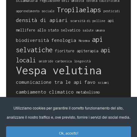
sciamatura
regolazione dell'umidità
covata calcificata
Tropilaelaps
apprendimento sociale
pesticidi
densità di apiari
api
scarsità di polline
mellifere allo stato selvatico
salute umana
api
biodiversità
fenologia
Nosema
selvatiche
api
fioriture
apiterapia
locali
anidride carbonica
longevità
Vespa velutina
comunicazione tra le api
favo
sciami
cambiamento climatico
metabolismo
termoregolazione
Utilizziamo cookies per garantire il corretto funzionamento del sito,
propoli
saccheggio
Megascolia maculata
biosicurezza
analizzare il nostro traffico e, ove previsto, fornire i servizi dei social media.
spazio d'ape
Ok, accetto!