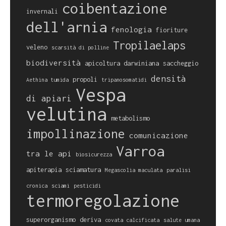
coibentazione
invernali
dell'arnia
fenologia
fioriture
Tropilaelaps
veleno
scarsità di polline
biodiversità
apicoltura darwiniana
saccheggio
densità
propoli
Aethina tumida
tripanosomatidi
Vespa
di apiari
velutina
metabolismo
impollinazione
comunicazione
Varroa
tra le api
biosicurezza
apiterapia
sciamatura
Megascolia maculata
paralisi
cronica
sciami
pesticidi
termoregolazione
superorganismo
deriva
covata calcificata
salute umana