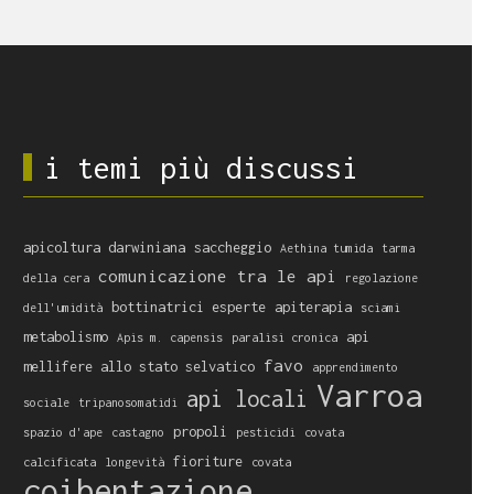
i temi più discussi
apicoltura darwiniana
saccheggio
Aethina tumida
tarma
comunicazione tra le api
della cera
regolazione
bottinatrici esperte
apiterapia
dell'umidità
sciami
metabolismo
api
Apis m. capensis
paralisi cronica
favo
mellifere allo stato selvatico
apprendimento
Varroa
api locali
sociale
tripanosomatidi
propoli
spazio d'ape
castagno
pesticidi
covata
fioriture
calcificata
longevità
covata
coibentazione