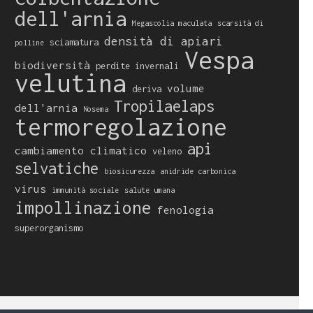
dell'arnia
Megascolia maculata
scarsità di
densità di apiari
sciamatura
polline
Vespa
biodiversità
perdite invernali
velutina
volume
deriva
Tropilaelaps
dell'arnia
Nosema
termoregolazione
api
cambiamento climatico
veleno
selvatiche
biosicurezza
anidride carbonica
virus
immunità sociale
salute umana
impollinazione
fenologia
superorganismo