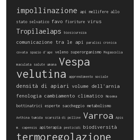
impollinazione
api mellifere allo
favo
virus
stato selvatico
fioriture
Tropilaelaps
biosicurezza
comunicazione tra le api
paralisi cronica
veleno
superorganismo
covata
spazio d'ape
Megascolia
Vespa
maculata
salute umana
velutina
apprendimento sociale
densità di apiari
volume dell'arnia
fenologia
cambiamento climatico
Nosema
bottinatrici esperte
saccheggio
metabolismo
Varroa
Aethina tumida
scarsità di polline
Apis
biodiversità
apiterapia
m. capensis
pesticidi
termoregolazione