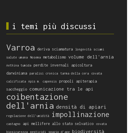
i temi più discussi
Varroa
deriva
sciamatura
longevità
sciami
volume dell'arnia
metabolismo
salute umana
Nosema
perdite invernali
apicoltura
Aethina tumida
darwiniana
paralisi cronica
tarma della cera
covata
propoli
apiterapia
calcificata
Apis m. capensis
comunicazione tra le api
saccheggio
coibentazione
dell'arnia
densità di apiari
impollinazione
regolazione dell'umidità
api mellifere allo stato selvatico
castagno
covata
biodiversità
biosicurezza
pesticidi
spazio d'ape