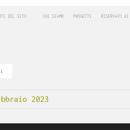
UTI DEL SITO
CHI SIAMO
PROGETTI
RISERVATO AI
ci
ebbraio 2023