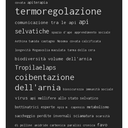
apiterapia
covata
termoregolazione
api
comunicazione tra le api
selvatiche
spazio d'ape
apprendimento sociale
Aethina tumida
castagno
Nosema
covata calcificata
longevità
Megascolia maculata
tarma della cera
biodiversità
volume dell'arnia
Tropilaelaps
coibentazione
dell'arnia
biosicurezza
immunità sociale
virus
api mellifere allo stato selvatico
bottinatrici esperte
metabolismo
Apis m. capensis
saccheggio
perdite invernali
sciamatura
scarsità
favo
di polline
anidride carbonica
paralisi cronica