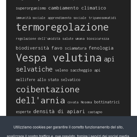
cambiamento climatico
superorganismo
immunità sociale
apprendimento sociale
tripanosomatidi
termoregolazione
regolazione dell'umidità
salute umana
biosicurezza
biodiversità
favo
fenologia
sciamatura
Vespa velutina
api
selvatiche
veleno
saccheggio
api
mellifere allo stato selvatico
coibentazione
dell'arnia
bottinatrici
covata
Nosema
densità di apiari
esperte
castagno
fioriture
paralisi cronica
pesticidi
anidride
Utilizziamo cookies per garantire il corretto funzionamento del sito,
carbonica
covata calcificata
Apis m. capensis
scarsità
analizzare il nostro traffico e, ove previsto, fornire i servizi dei social media.