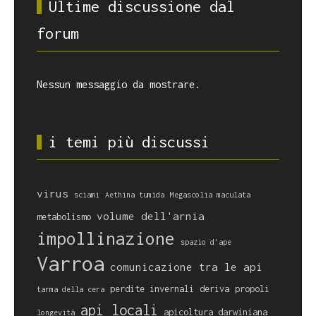
Ultime discussione dal
forum
Nessun messaggio da mostrare.
i temi più discussi
virus
sciami
Aethina tumida
Megascolia maculata
volume dell'arnia
metabolismo
impollinazione
spazio d'ape
Varroa
comunicazione tra le api
perdite invernali
deriva
propoli
tarma della cera
api locali
apicoltura darwiniana
longevità