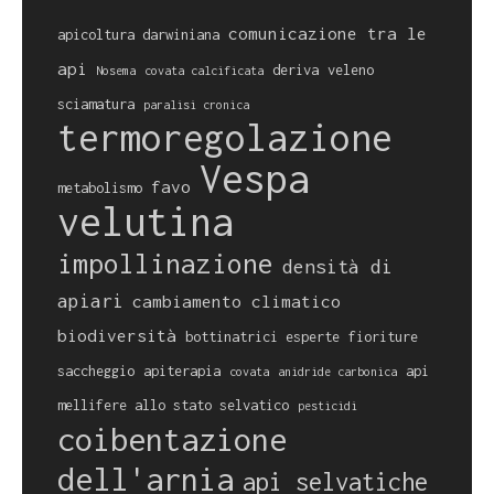
comunicazione tra le
apicoltura darwiniana
api
deriva
veleno
Nosema
covata calcificata
sciamatura
paralisi cronica
termoregolazione
Vespa
favo
metabolismo
velutina
impollinazione
densità di
apiari
cambiamento climatico
biodiversità
bottinatrici esperte
fioriture
saccheggio
apiterapia
api
covata
anidride carbonica
mellifere allo stato selvatico
pesticidi
coibentazione
dell'arnia
api selvatiche